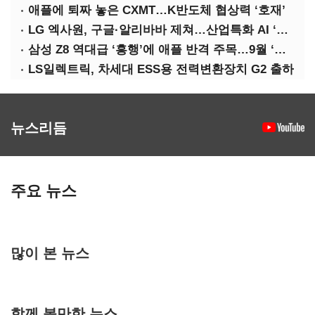
애플에 퇴짜 놓은 CXMT…K반도체 협상력 ‘호재’
LG 엑사원, 구글·알리바바 제쳐…산업특화 AI ‘속도’
삼성 Z8 역대급 ‘흥행’에 애플 반격 주목…9월 ‘폴더블 대전’
LS일렉트릭, 차세대 ESS용 전력변환장치 G2 출하
뉴스리듬
주요 뉴스
많이 본 뉴스
함께 볼만한 뉴스