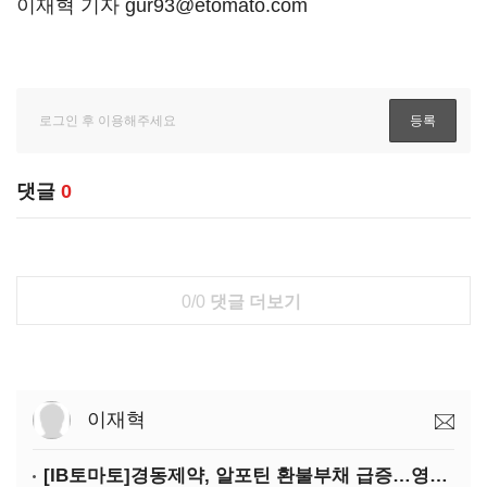
이재혁 기자 gur93@etomato.com
댓글
0
0/0
댓글 더보기
이재혁
[IB토마토]경동제약, 알포틴 환불부채 급증…영업이익 30% 잠식