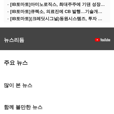
[IB토마토]아미노로직스, 최대주주에 기댄 성장…높은 의존도 '양날의 검'
[IB토마토]큐렉소, 의료진에 CB 발행…기술개발 명분 뒤 보상 논란
[IB토마토](크레딧시그널)동원시스템즈, 투자 속도 조절이 만든 재무 안정화
뉴스리듬
주요 뉴스
많이 본 뉴스
함께 볼만한 뉴스