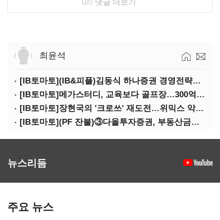
0/0
댓글 더보기
최윤석
[IB토마토](IB&피플)김동식 하나증권 경영전략본부장
[IB토마토]메가스터디, 교육보다 골프장…300억 대여 뒤 보증 리스크
[IB토마토]장현국의 '크로쓰' 재도전…위믹스 악몽 지울 수 있나
[IB토마토](PF 잔불)③다올투자증권, 부동산금융 줄였지만 정상화는 진행형
뉴스리듬
주요 뉴스