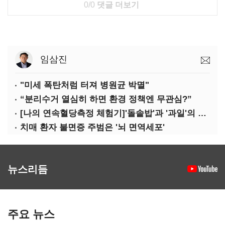
0/0
댓글 더보기
임삼진
"미세 폭탄처럼 터져 병원균 박멸"
“분리수거 열심히 하면 환경 정책엔 무관심?”
[나의 연속혈당측정 체험기]'돌솥밥'과 '과일'의 놀라운 배신
치매 환자 불면증 주범은 '뇌 면역세포'
뉴스리듬
주요 뉴스