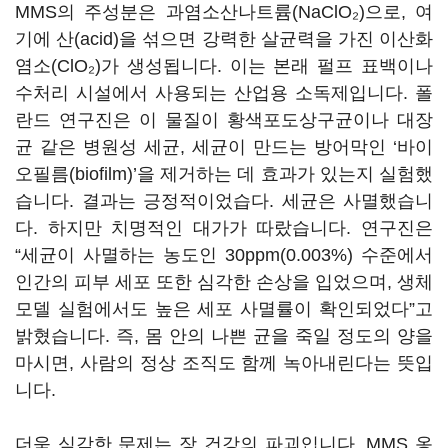
MMS의 주성분은 과염소산나트륨(NaClO₂)으로, 여
기에 산(acid)을 섞으면 강력한 살균력을 가진 이산화
염소(ClO₂)가 생성됩니다. 이는 본래 펄프 표백이나
수처리 시설에서 사용되는 산업용 소독제입니다. 폴
란드 연구진은 이 물질이 황색포도상구균이나 대장
균 같은 병원성 세균, 세균이 만드는 방어막인 ‘바이
오필름(biofilm)’을 제거하는 데 효과가 있는지 실험했
습니다. 결과는 긍정적이었습다. 세균은 사멸했습니
다. 하지만 치명적인 대가가 따랐습니다. 연구진은
“세균이 사멸하는 농도인 30ppm(0.003%) 수준에서
인간의 피부 세포 또한 심각한 손상을 입었으며, 생체
모델 실험에서도 높은 세포 사멸률이 확인되었다”고
밝혔습니다. 즉, 몸 안의 나쁜 균을 죽일 정도의 양을
마시면, 사람의 정상 조직도 함께 녹아내린다는 뜻입
니다.
더욱 심각한 문제는 장 건강의 파괴입니다. MMS 옹