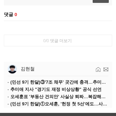
댓글
0
0/0
댓글 더보기
김현철
(민선 9기 한달)③'7조 채무' 곳간에 충격…추미애, 20년만에 '비상재정' 선언 승부수
추미애 지사 "경기도 재정 비상상황" 공식 선언
오세훈표 '부동산 건의안' 사실상 퇴짜…복잡해진 '재개발 31만호' 셈법
(민선 9기 한달)①오세훈, '헌정 첫 5선'에도…사법리스크·여소야대에 발목