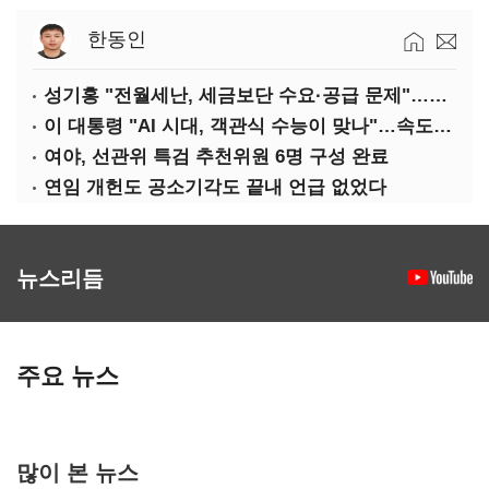
한동인
성기홍 "전월세난, 세금보단 수요·공급 문제"…닥공 시사
이 대통령 "AI 시대, 객관식 수능이 맞나"…속도전 '경계'
여야, 선관위 특검 추천위원 6명 구성 완료
연임 개헌도 공소기각도 끝내 언급 없었다
뉴스리듬
주요 뉴스
많이 본 뉴스