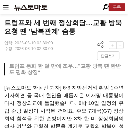
구독
트럼프와 세 번째 정상회담…교황 방북
요청 땐 '남북관계' 숨통
입력: 2026-06-10 02:30:00
수정: 2026-06-10 02:30:00
답글쓰기
트럼프 통화 한 달 만에 조우…"교황 방북 땐 한반
도 평화 상징"
[뉴스토마토 한동인 기자] 6·3 지방선거와 취임 1주년
기자회견 등 국내 현안을 매듭지은 이재명 대통령이
다시 정상외교에 돌입했습니다. 8박 10일 일정의 유
럽 순방 일정이 시작된 건데요. 주요 7개국(G7) 정상
회의 참석을 위한 순방이지만 3차 한·미 정상회담의
성사 여부와 교황청 방문을 계기로 교황의 방북이 성