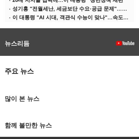
20대 지지율 급락에…이 대통령 "청년정책 재편"
성기홍 "전월세난, 세금보단 수요·공급 문제"…닥공 시사
이 대통령 "AI 시대, 객관식 수능이 맞나"…속도전 '경계'
뉴스리듬
주요 뉴스
많이 본 뉴스
함께 볼만한 뉴스