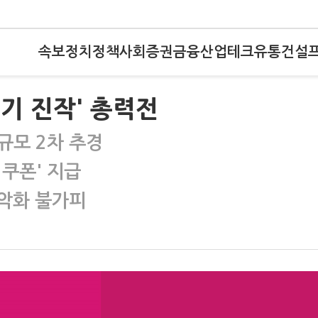
속보
정치
정책
사회
증권
금융
산업
테크
유통
건설
경기 진작' 총력전
 규모 2차 추경
 쿠폰' 지급
악화 불가피