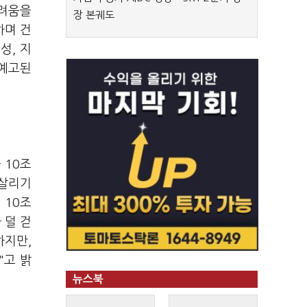
어려움을
장 본궤도
하며 건
성, 지
 예고된
 10조
 살리기
 10조
 덜 걷
하지만,
"고 밝
뉴스북