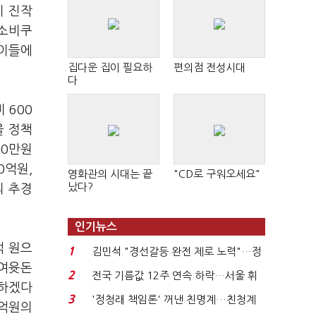
기 진작
 소비쿠
 이들에
집다운 집이 필요하
편의점 전성시대
다
 600
을 정책
00만원
0억원,
영화관의 시대는 끝
"CD로 구워오세요"
났다?
의 추경
인기뉴스
억 원으
1
김민석 "경선갈등 완전 제로 노력"…정
 여윳돈
청래 "반명 공세 사...
2
전국 기름값 12주 연속 하락…서울 휘
응하겠다
발윳값 1909원...
3
'정청래 책임론' 꺼낸 친명계…친청계
0억원의