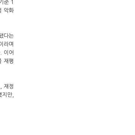
기준 1
성 악화
 됐다는
"이라며
. 이어
을 재평
, 재정
했지만,
.