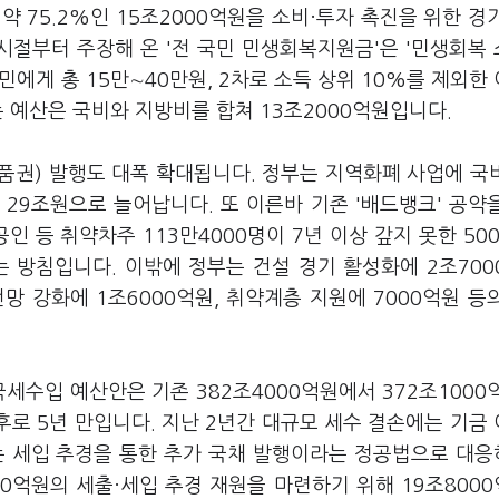
 약 75.2%인 15조2000억원을 소비·투자 촉진을 위한 경
시절부터 주장해 온 '전 국민 민생회복지원금'은 '민생회복
민에게 총 15만∼40만원, 2차로 소득 상위 10%를 제외한
는 예산은 국비와 지방비를 합쳐 13조2000억원입니다.
권) 발행도 대폭 확대됩니다. 정부는 지역화폐 사업에 국비
 29조원으로 늘어납니다. 또 이른바 기존 '배드뱅크' 공약
인 등 취약차주 113만4000명이 7년 이상 갚지 못한 50
 방침입니다. 이밖에 정부는 건설 경기 활성화에 2조700
망 강화에 1조6000억원, 취약계층 지원에 7000억원 등
세수입 예산안은 기존 382조4000억원에서 372조1000
후로 5년 만입니다. 지난 2년간 대규모 세수 결손에는 기금
는 세입 추경을 통한 추가 국채 발행이라는 정공법으로 대
00억원의 세출·세입 추경 재원을 마련하기 위해 19조800