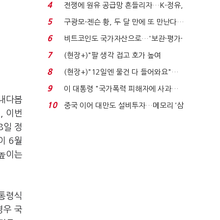
는 추가투표 때리기...
4
전쟁에 원유 공급망 흔들리자…K-정유,
에너지안보 핵심...
5
구광모-젠슨 황, 두 달 만에 또 만난다…
로봇·AI 등 논...
6
비트코인도 국가자산으로…'보관·평가·
처분' 기준은 ...
7
(현장+)"팔 생각 접고 호가 높여
요"…'덜 똘똘한 한 채' 20...
8
(현장+)"12일엔 물건 다 들어와요"…
빈 매대 채우며 문 연 ...
9
이 대통령 "국가폭력 피해자에 사과…
 내다봅
적극적 조사로 진...
10
중국 이어 대만도 설비투자…메모리 ‘삼
, 이번
국전쟁’
8일 정
이 6월
 높이는
대통령식
경우 국