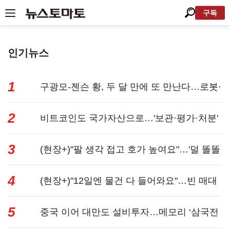
구독
인기뉴스
1
구광모-젠슨 황, 두 달 만에 또 만난다…로봇·
2
AI 등 논...
비트코인도 국가자산으로…'보관·평가·처분'
3
기준은 ...
(현장+)"팔 생각 접고 호가 높여요"…'덜 똘똘
4
한 한 채' 20...
(현장+)"12일엔 물건 다 들어와요"…빈 매대
5
채우며 문 연 ...
중국 이어 대만도 설비투자…메모리 ‘삼국전