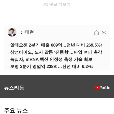
0/0
댓글 더보기
신태현
알테오젠 2분기 매출 689억…전년 대비 269.5%↑
삼성바이오, 노사 갈등 '진행형'…파업 여파 촉각
녹십자, mRNA 백신 안정성 측정 기술 확보
보령 2분기 영업익 238억…전년 대비 6.2%↓
뉴스리듬
주요 뉴스