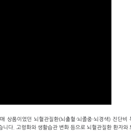
판매 상품이었던 뇌혈관질환(뇌출혈·뇌졸중·뇌경색) 진단비
습니다. 고령화와 생활습관 변화 등으로 뇌혈관질환 환자와