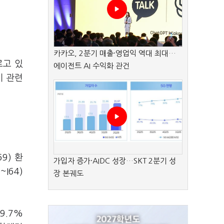
카카오, 2분기 매출·영업익 역대 최대…
르고 있
에이전트 AI 수익화 관건
비 관련
9) 환
가입자 증가·AIDC 성장…SKT 2분기 성
I64)
장 본궤도
9.7%