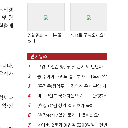
 △뇌경
 및 협
 질환에
영화관의 시대는 끝
"CD로 구워오세요"
났다?
인기뉴스
습니다.
1
구광모-젠슨 황, 두 달 만에 또 만난다…
 우려가
로봇·AI 등 논...
2
중국 이어 대만도 설비투자…메모리 ‘삼
국전쟁’
3
(특징주)윙입푸드, 경영진 주가 부양 의
지에 상한가...
4
비트코인도 국가자산으로…'보관·평가·
보험보다
처분' 기준은 ...
5
 암·심
(현장+)"팔 생각 접고 호가 높여
요"…'덜 똘똘한 한 채' 20...
6
(현장+)"12일엔 물건 다 들어와요"…
빈 매대 채우며 문 연 ...
7
네이버, 2분기 영업익 5203억원…전년