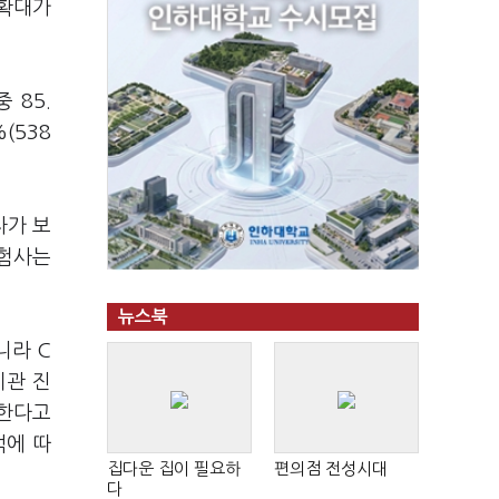
 확대가
 85.
(538
자가 보
보험사는
뉴스북
니라 C
기관 진
연한다고
석에 따
집다운 집이 필요하
편의점 전성시대
다