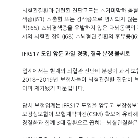
뇌혈관질환과 관련된 진단코드는 △거미막하 출혈(I6
색증(I63) △출혈 또는 경색증으로 명시되지 않는
착(I65) △뇌경색증을 유발하지 않은 대뇌동맥의 폐
서의 뇌혈관 장애(I68) △뇌혈관 질환의 후유증(I6
IFRS17 도입 앞둔 과열 경쟁, 결국 분쟁 불씨로
업계에서는 현재의 뇌혈관 진단비 분쟁이 과거 보
2018~2019년 보험사들이 뇌혈관질환 진단비
이미 제기됐기 때문입니다.
당시 보험업계는 IFRS17 도입을 앞두고 보장
보장성보험이 보험계약마진(CSM) 확보에 유리해
장질환과 함께 3대 질환으로 꼽히는 뇌혈관질환은