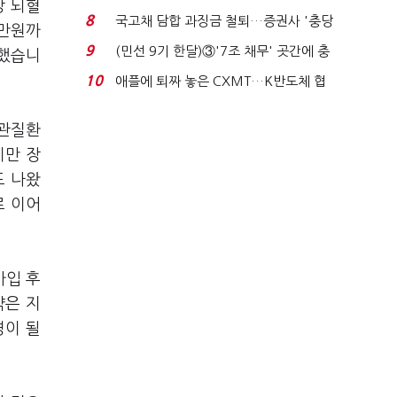
상 뇌혈
비 0.2% 감소...
8
국고채 담합 과징금 철퇴…증권사 '충당
0만원까
금 폭탄' 우려...
9
(민선 9기 한달)③'7조 채무' 곳간에 충
열했습니
격…추미애, 20년...
10
애플에 퇴짜 놓은 CXMT…K반도체 협
상력 ‘호재’...
혈관질환
지만 장
도 나왔
로 이어
가입 후
약은 지
경이 될