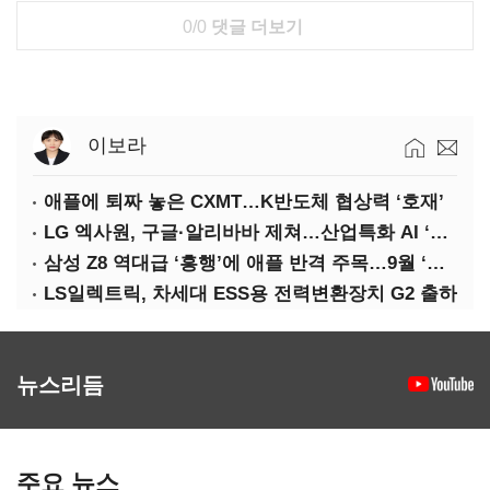
0/0
댓글 더보기
이보라
애플에 퇴짜 놓은 CXMT…K반도체 협상력 ‘호재’
LG 엑사원, 구글·알리바바 제쳐…산업특화 AI ‘속도’
삼성 Z8 역대급 ‘흥행’에 애플 반격 주목…9월 ‘폴더블 대전’
LS일렉트릭, 차세대 ESS용 전력변환장치 G2 출하
뉴스리듬
주요 뉴스