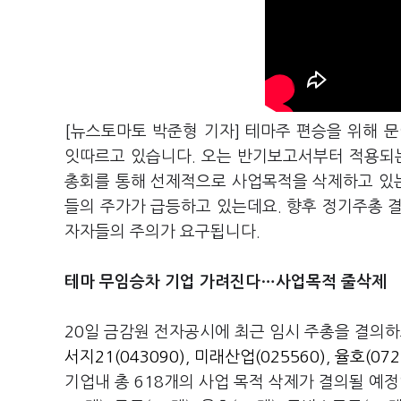
[뉴스토마토 박준형 기자] 테마주 편승을 위해
잇따르고 있습니다. 오는 반기보고서부터 적용되
총회를 통해 선제적으로 사업목적을 삭제하고 있는
들의 주가가 급등하고 있는데요. 향후 정기주총 
자자들의 주의가 요구됩니다.
테마 무임승차 기업 가려진다…사업목적 줄삭제
20일 금감원 전자공시에 최근 임시 주총을 결의하
서지21(043090)
,
미래산업(025560)
,
율호(072
기업내 총 618개의 사업 목적 삭제가 결의될 예정