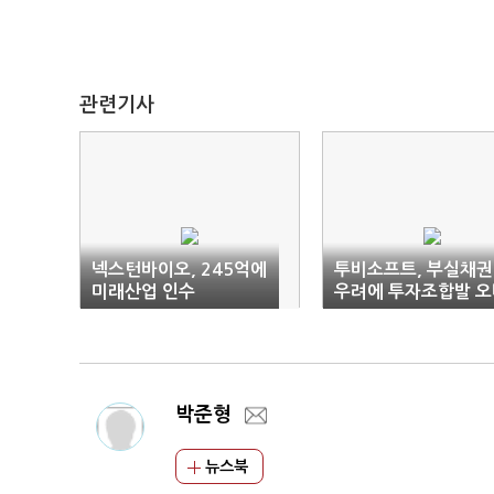
관련기사
넥스턴바이오, 245억에
투비소프트, 부실채권
미래산업 인수
우려에 투자조합발 오
행까지
박준형
뉴스북