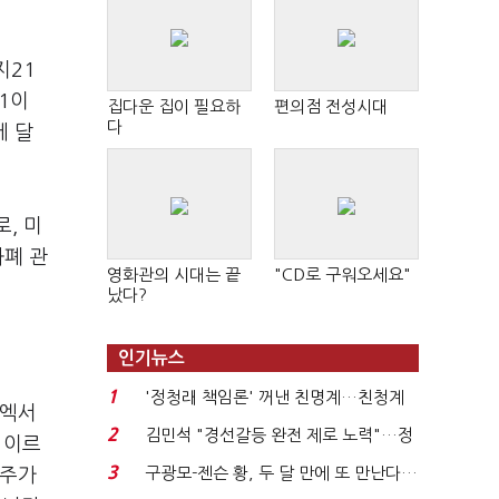
지21
1이
집다운 집이 필요하
편의점 전성시대
다
에 달
, 미
화폐 관
영화관의 시대는 끝
"CD로 구워오세요"
났다?
인기뉴스
1
'정청래 책임론' 꺼낸 친명계…친청계
 엑서
는 추가투표 때리기...
2
김민석 "경선갈등 완전 제로 노력"…정
 이르
청래 "반명 공세 사...
3
구광모-젠슨 황, 두 달 만에 또 만난다…
 주가