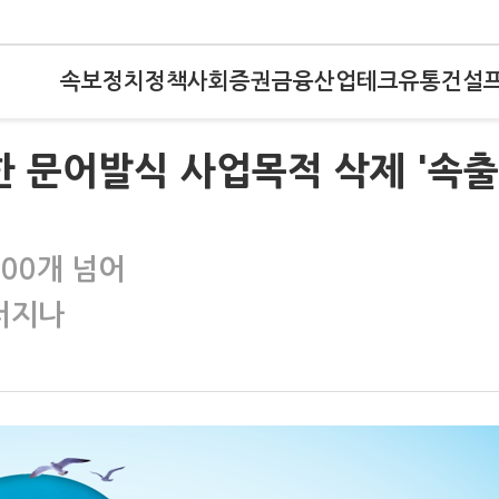
속보
정치
정책
사회
증권
금융
산업
테크
유통
건설
한 문어발식 사업목적 삭제 '속출
600개 넘어
터지나