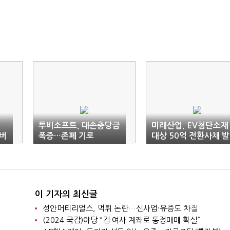
투비소프트, 대손충당금
미래산업, EV첨단소재
버
폭증…존폐 기로
대상 50억 전환사채 발
행
이 기자의 최신글
성안머티리얼스, 먹튀 논란…신사업·유증도 차질
(2024 국감)야당 “김 여사 계좌로 통정매매 확실”