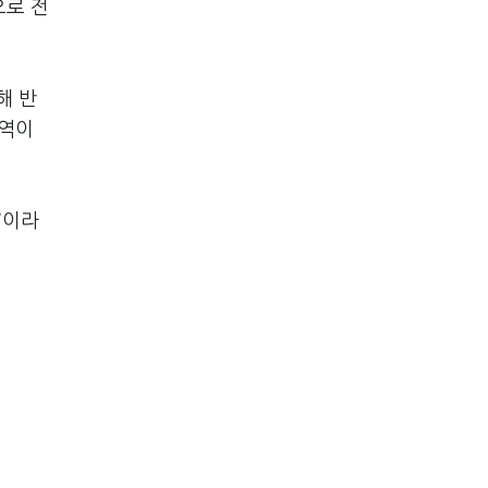
으로 전
해 반
내역이
”이라