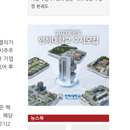
장 본궤도
 결의가
임시주주
한 기업
있어 투
곳은
엑
. 해당
뉴스북
1(2