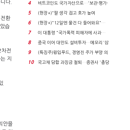
로봇·AI 등 논...
습니다.
4
비트코인도 국가자산으로…'보관·평가·
처분' 기준은 ...
5
(현장+)"팔 생각 접고 호가 높여
 전환
요"…'덜 똘똘한 한 채' 20...
6
(현장+)"12일엔 물건 다 들어와요"…
남았습
빈 매대 채우며 문 연 ...
7
이 대통령 "국가폭력 피해자에 사과…
적극적 조사로 진...
8
중국 이어 대만도 설비투자…메모리 ‘삼
국전쟁’
2차전
9
(특징주)윙입푸드, 경영진 주가 부양 의
가는 지
지에 상한가...
10
국고채 담합 과징금 철퇴…증권사 '충당
금 폭탄' 우려...
있
 의안을