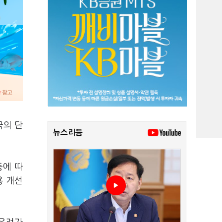
국의 단
뉴스리듬
등에 따
용 개선