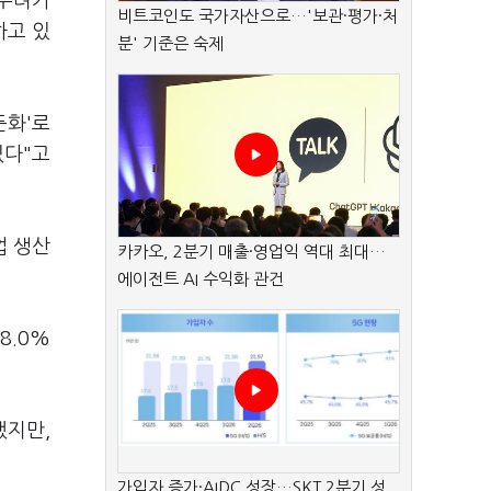
 우려가
비트코인도 국가자산으로…'보관·평가·처
하고 있
분' 기준은 숙제
둔화'로
있다"고
업 생산
카카오, 2분기 매출·영업익 역대 최대…
에이전트 AI 수익화 관건
8.0%
했지만,
가입자 증가·AIDC 성장…SKT 2분기 성