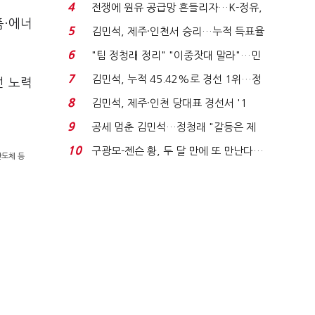
는 추가투표 때리기...
4
전쟁에 원유 공급망 흔들리자…K-정유,
품·에너
에너지안보 핵심...
5
김민석, 제주·인천서 승리…누적 득표율
'1위 탈환'(종합)...
6
"팀 정청래 정리" "이중잣대 말라"…민
주 최고위원 계파 다...
7
김민석, 누적 45.42%로 경선 1위…정
선 노력
청래와 격차 0.86%p(...
8
김민석, 제주·인천 당대표 경선서 '1
위'(1보)...
9
공세 멈춘 김민석…정청래 "갈등은 제
가 수습"
10
구광모-젠슨 황, 두 달 만에 또 만난다…
반도체 등
로봇·AI 등 논...