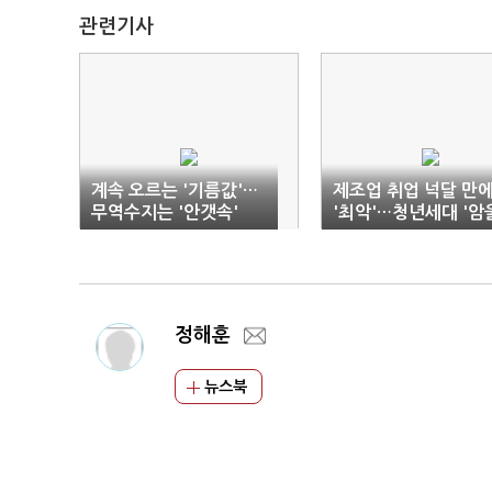
관련기사
계속 오르는 '기름값'…
제조업 취업 넉달 만
무역수지는 '안갯속'
'최악'…청년세대 '암
정해훈
뉴스북