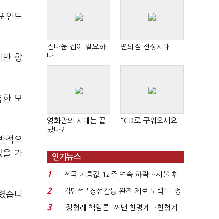
3포인트
집다운 집이 필요하
편의점 전성시대
다
지만 향
춤한 모
영화관의 시대는 끝
"CD로 구워오세요"
났다?
전반적으
있을 가
인기뉴스
1
전국 기름값 12주 연속 하락…서울 휘
발윳값 1909원...
2
김민석 "경선갈등 완전 제로 노력"…정
내렸습니
청래 "반명 공세 사...
3
'정청래 책임론' 꺼낸 친명계…친청계