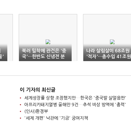
에
북러 밀착에 관건은 '중
나라 살림살이 68조원
울'
국'…한반도 신냉전 분
'적자'…총수입 41조원
수령
이 기자의 최신글
세계성장률 상향 조정했지만…한국은 '중국발 살얼음판'
아프리카돼지열병 올해만 9건…추석 비상 방역에 '총력'
(인사)환경부
'세제 개편' 낙관에 '기금' 궁여지책