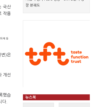
장 본궤도
는 국산
로 작용
반도체 등
불변)은
다 개선
기록했습
뉴스북
니다.