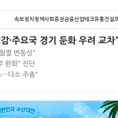
속보
정치
정책
사회
증권
금융
산업
테크
유통
건설
대감·주요국 경기 둔화 우려 교차
 월별 변동성"
부 완화" 진단
소…다소 주춤"