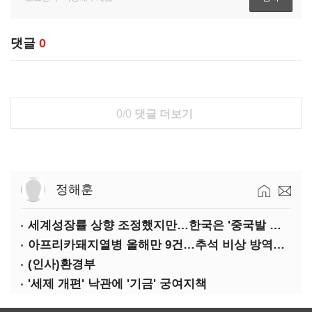
댓글
0
0/0
댓글 더보기
정해훈
세계성장률 상향 조정했지만…한국은 '중국발 살얼음판'
아프리카돼지열병 올해만 9건…추석 비상 방역에 '총력'
(인사)환경부
'세제 개편' 낙관에 '기금' 궁여지책