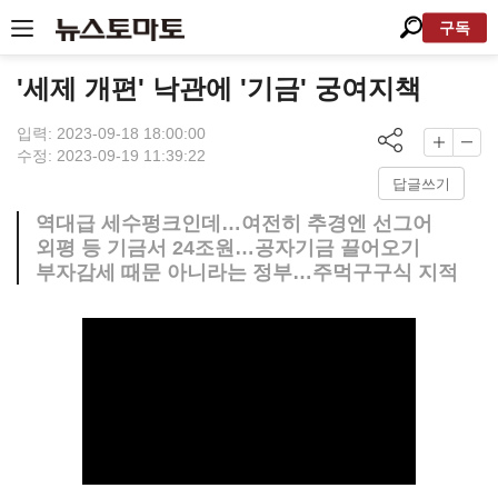
구독
'세제 개편' 낙관에 '기금' 궁여지책
입력: 2023-09-18 18:00:00
수정: 2023-09-19 11:39:22
답글쓰기
역대급 세수펑크인데…여전히 추경엔 선그어
외평 등 기금서 24조원…공자기금 끌어오기
부자감세 때문 아니라는 정부…주먹구구식 지적