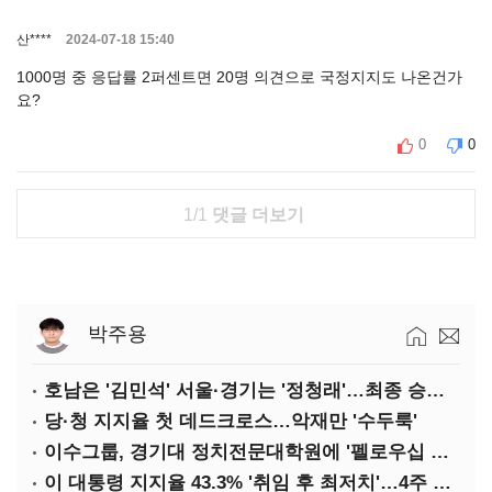
산****
2024-07-18 15:40
1000명 중 응답률 2퍼센트면 20명 의견으로 국정지지도 나온건가
요?
0
0
1/1
댓글 더보기
박주용
호남은 '김민석' 서울·경기는 '정청래'…최종 승자는 '안갯속'
당·청 지지율 첫 데드크로스…악재만 '수두룩'
이수그룹, 경기대 정치전문대학원에 '펠로우십 기금' 3900만원 출연
이 대통령 지지율 43.3% '취임 후 최저치'…4주 연속 '하락'