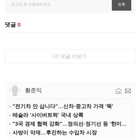
댓글
0
0/0
댓글 더보기
황준익
"전기차 안 삽니다"…신차·중고차 가격 '뚝'
테슬라 '사이버트럭' 국내 상륙
"3국 경제 협력 강화"…정의선·정기선 등 '한미일 경제대화' 참석
사방이 악재…후진하는 수입차 시장