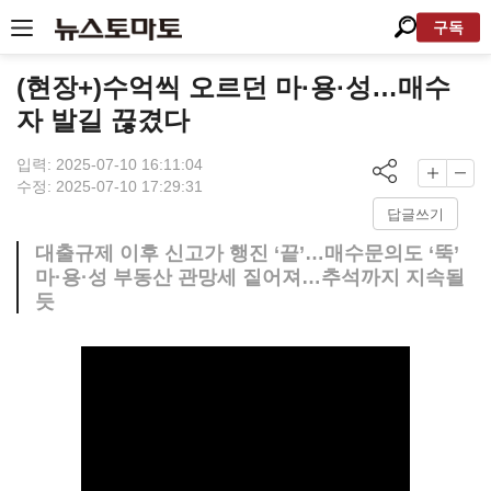
구독
(현장+)수억씩 오르던 마·용·성…매수
자 발길 끊겼다
입력: 2025-07-10 16:11:04
수정: 2025-07-10 17:29:31
답글쓰기
대출규제 이후 신고가 행진 ‘끝’…매수문의도 ‘뚝’
마·용·성 부동산 관망세 짙어져…추석까지 지속될
듯