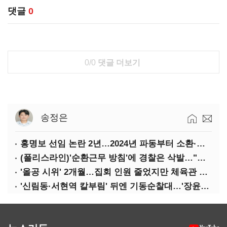
댓글
0
0/0
댓글 더보기
송정은
홍명보 선임 논란 2년…2024년 파동부터 소환·압색까지
(폴리스라인)'순환근무 방침'에 경찰은 삭발…"베테랑·수사력 보강 먼저"
'올공 시위' 2개월…집회 인원 줄었지만 체육관 봉쇄 계속
'신림동·서현역 칼부림' 뒤엔 기동순찰대…'장윤기 은폐·조작' 후엔 내부비리수사대