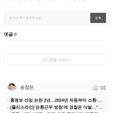
댓글
0
0/0
댓글 더보기
송정은
홍명보 선임 논란 2년…2024년 파동부터 소환·압색까지
(폴리스라인)'순환근무 방침'에 경찰은 삭발…"베테랑·수사력 보강 먼저"