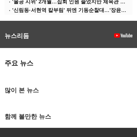
'올공 시위' 2개월…집회 인원 줄었지만 체육관 봉쇄 계속
'신림동·서현역 칼부림' 뒤엔 기동순찰대…'장윤기 은폐·조작' 후엔 내부비리수사대
뉴스리듬
주요 뉴스
많이 본 뉴스
함께 볼만한 뉴스