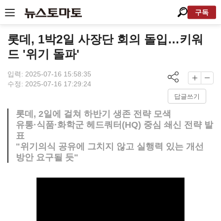
구독
롯데, 1박2일 사장단 회의 돌입…키워
드 '위기 돌파'
입력: 2025-07-16 15:58:35
수정: 2025-07-16 17:29:24
답글쓰기
롯데, 2일에 걸쳐 하반기 생존 전략 모색
유통·식품·화학군 헤드쿼터(HQ) 중심 쇄신 전략 발
표
"위기의식 공유에 그치지 않고 실행력 있는 개선
방안 요구될 듯"