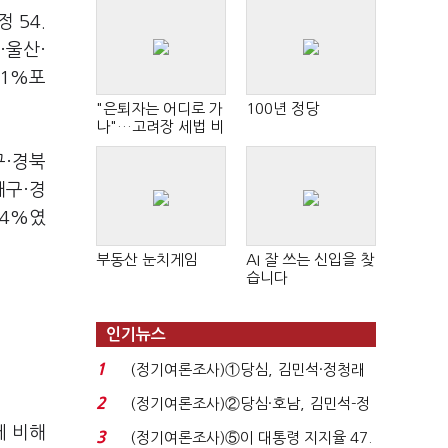
 54.
·울산·
.1%포
"은퇴자는 어디로 가
100년 정당
나"…고려장 세법 비
판 확산
구·경북
대구·경
.4%였
부동산 눈치게임
AI 잘 쓰는 신입을 찾
습니다
인기뉴스
1
(정기여론조사)①당심, 김민석·정청래
'초접전'…대통령 ...
2
(정기여론조사)②당심·호남, 김민석-정
청래 '초접전'...
에 비해
3
(정기여론조사)⑤이 대통령 지지율 47.