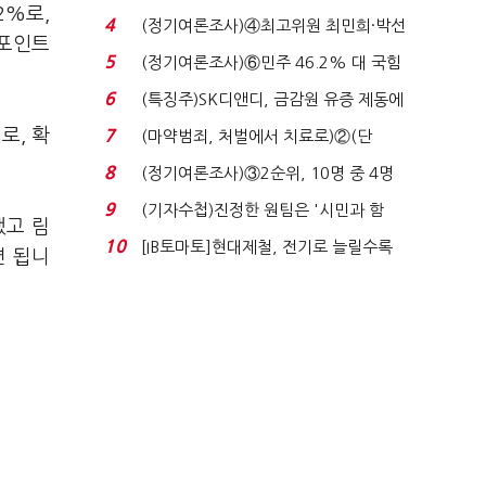
2%로,
7%…일주일 만에 ...
4
(정기여론조사)④최고위원 최민희·박선
%포인트
원 '양강'…서미...
5
(정기여론조사)⑥민주 46.2% 대 국힘
31.0%…오차범위 밖 ...
6
(특징주)SK디앤디, 금감원 유증 제동에
장 초반 상한가...
로, 확
7
(마약범죄, 처벌에서 치료로)②(단
독)"마약은 전염병…여성...
8
(정기여론조사)③2순위, 10명 중 4명
'송영길'…정청래 '한 ...
9
(기자수첩)진정한 원팀은 '시민과 함
했고 림
께'일 때 완성...
10
[IB토마토]현대제철, 전기로 늘릴수록
면 됩니
전기료 부담…저...