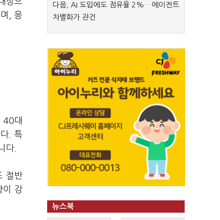
 대상으
다음, AI 도입에도 점유율 2%…에이전트
며, 응
차별화가 관건
 40대
니다. 특
니다.
도 절반
향이 강
뉴스북