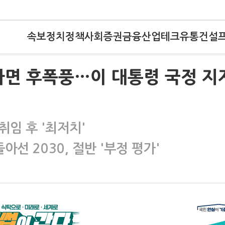
속보
정치
정책
사회
증권
금융
산업
테크
유통
건설
사면 후폭풍…이 대통령 국정 지
취임 후 '최저치'
아선 2030, 절반 '부정 평가'