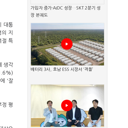
가입자 증가·AIDC 성장…SKT 2분기 성
장 본궤도
이 대통
령의 지
복절 특
게 생각
배터리 3사, 호남 ESS 시장서 ‘격돌’
.6%)
에 '잘
부정 평