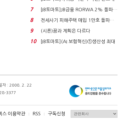
340억 베팅…가...
7
[IB토마토]JB금융 RORWA 2% 돌파…
실적 견인은 은행 ...
8
전세사기 피해주택 매입 1만호 돌파…
누적 피해자 4만2...
9
(시론)꿈과 계획은 다르다
10
[IB토마토](AI 보험혁신)①생산성 최대
80% 개선…현실...
 2008. 2. 22
28-3377
비스 이용약관
RSS
구독신청
I
I