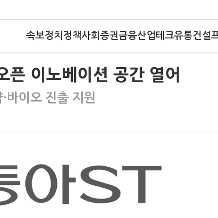
속보
정치
정책
사회
증권
금융
산업
테크
유통
건설
 오픈 이노베이션 공간 열어
제약·바이오 진출 지원