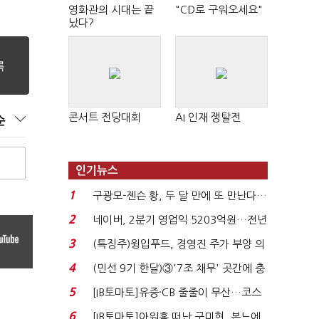
영화관의 시대는 끝
"CD로 구워오세요"
났다?
콘서트 전당대회
AI 인재 쟁탈전
순
인기뉴스
1
구광모-젠슨 황, 두 달 만에 또 만난다…
로봇·AI 등 논...
2
네이버, 2분기 영업익 5203억원…전년
비 0.2% 감소...
3
(특징주)윙입푸드, 경영진 주가 부양 의
지에 상한가...
4
(민선 9기 한달)③'7조 채무' 곳간에 충
격…추미애, 20년...
5
[IB토마토]유증·CB 줄줄이 무산…코스
닥 벌점 급증에 ...
6
[IB토마토]아워홈 떠난 구미현, 본느에