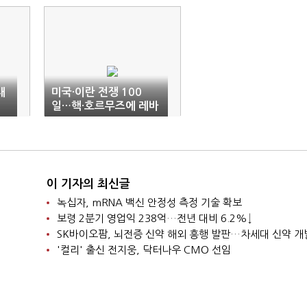
대
미국·이란 전쟁 100
일…핵·호르무즈에 레바
논 전쟁까지 '첩첩산중'
이 기자의 최신글
녹십자, mRNA 백신 안정성 측정 기술 확보
보령 2분기 영업익 238억…전년 대비 6.2%↓
SK바이오팜, 뇌전증 신약 해외 흥행 발판…차세대 신약 개
'컬리' 출신 전지웅, 닥터나우 CMO 선임