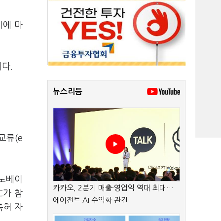
지에 마
다.
뉴스리듬
교류(e
이노베이
카카오, 2분기 매출·영업익 역대 최대…
C가 참
에이전트 AI 수익화 관건
특허 자