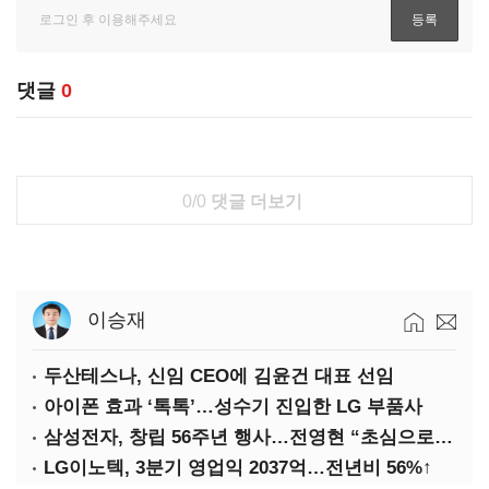
댓글
0
0/0
댓글 더보기
이승재
두산테스나, 신임 CEO에 김윤건 대표 선임
아이폰 효과 ‘톡톡’…성수기 진입한 LG 부품사
삼성전자, 창립 56주년 행사…전영현 “초심으로 경쟁력 회복해야”
LG이노텍, 3분기 영업익 2037억…전년비 56%↑