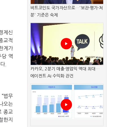
비트코인도 국가자산으로…'보관·평가·처
분' 기준은 숙제
국경제신
 종교적
 한계가
주당 역
다.
카카오, 2분기 매출·영업익 역대 최대…
에이전트 AI 수익화 관건
 “법무
 나오는
로 종교
적절한지