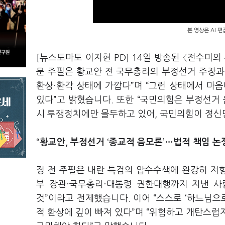
본 영상은 AI 
[뉴스토마토 이지현 PD] 14일 방송된 〈전수미
문 주필은 황교안 전 국무총리의 부정선거 주장과
환상·환각 상태에 가깝다”며 “그런 상태에서 마
있다”고 밝혔습니다. 또한 “국민의힘은 부정선거
시 투쟁정치에만 몰두하고 있어, 국민의힘이 정신만
“황교안, 부정선거 ‘종교적 음모론’…법적 책임 논
정 전 주필은 내란 특검의 압수수색에 완강히 저항
부 장관·국무총리·대통령 권한대행까지 지낸 사
것”이라고 전제했습니다. 이어 “스스로 ‘하느님
적 환상에 깊이 빠져 있다”며 “위험하고 개탄스럽