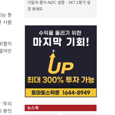
가입자 증가·AIDC 성장…SKT 2분기 성
장 본궤도
이는 현
런 사람
 위험이
 멀어진
 ‘우리
뉴스북
씨 본인