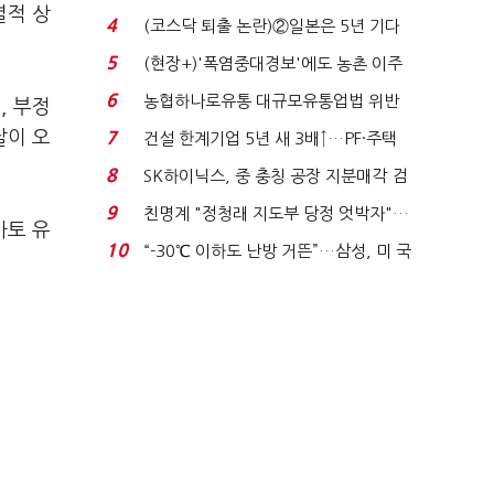
멸적 상
플러스 사태 여파...
4
(코스닥 퇴출 논란)②일본은 5년 기다
려주는데 우리는 ...
5
(현장+)'폭염중대경보'에도 농촌 이주
노동자는 강행군…'야...
6
농협하나로유통 대규모유통업법 위반
, 부정
적발…공정위, 과...
날이 오
7
건설 한계기업 5년 새 3배↑…PF·주택
침체에 재무 ...
8
SK하이닉스, 중 충칭 공장 지분매각 검
토?…“확정된 바...
9
친명계 "정청래 지도부 당정 엇박자"…
마토 유
친청계 "신천지 오...
10
“-30℃ 이하도 난방 거뜬”…삼성, 미 국
립연구소와 개...