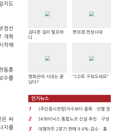
 알지도
 부정선
집다운 집이 필요하
편의점 전성시대
부 개혁
다
 시작해
“한동훈
영화관의 시대는 끝
"CD로 구워오세요"
“보수를
났다?
인기뉴스
1
(주간증시전망)지수보다 종목…선별 장
세 이어진다...
2
것은 싸
SK하이닉스 통합노조 신설 추진…구성
원간 성과급 불...
에너지를
3
대형마트 2분기 판매 9.4% 감소…홈