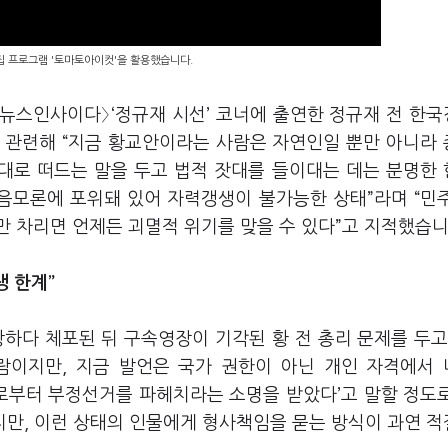
편집 프로그램 '토마토아이컷'을 활용했습니다.
의 뉴스인사이다〉‘정규재 시선’ 코너에 출연한 정규재 전 한
 관련해 “지금 황교안이라는 사람은 자연인일 뿐만 아니라
음대로 떠드는 말을 두고 법적 잣대를 들이대는 데는 분명한
 음모론에 포위돼 있어 자력갱생이 불가능한 상태”라며 “민
 차리면 언제든 괴멸적 위기를 맞을 수 있다”고 지적했습니
쟁 한계”
하다 체포된 뒤 구속영장이 기각된 황 전 총리 문제를 두고
람이지만, 지금 발언은 국가 권한이 아닌 개인 자격에서
으로부터 부정선거를 파헤치라는 소명을 받았다’고 말할 정도
지만, 이런 상태의 인물에게 형사책임을 묻는 방식이 과연 