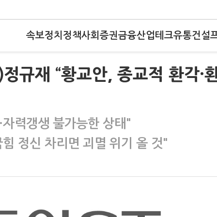
속보
정치
정책
사회
증권
금융
산업
테크
유통
건설
정규재 “황교안, 종교적 환각·
…자력갱생 불가능한 상태"
힘 정신 차리면 괴멸 위기 올 것"