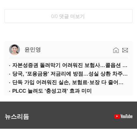
0/0
댓글 더보기
윤민영
자본성증권 돌려막기 어려워진 보험사…콜옵션 부담 급증
당국, '포용금융' 저금리에 방점…성실 상환 차주는 '역차별'
단독 가입 어려워진 실손, 보험료·보장 다 줄어든 5세대는?
PLCC 늘려도 '충성고객' 효과 미미
뉴스리듬