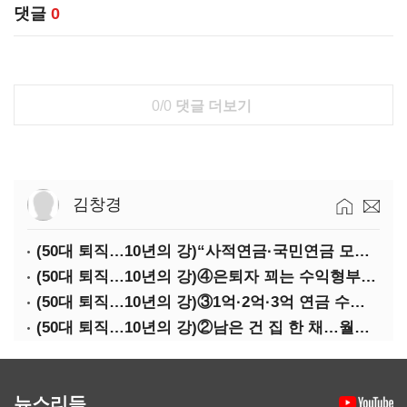
댓글
0
0/0
댓글 더보기
김창경
(50대 퇴직…10년의 강)“사적연금·국민연금 모두 당겨서 수령해야”
(50대 퇴직…10년의 강)④은퇴자 꾀는 수익형부동산·전업투자·편의점 창업
(50대 퇴직…10년의 강)③1억·2억·3억 연금 수령 전략
(50대 퇴직…10년의 강)②남은 건 집 한 채…월세 vs 배당 vs 주택연금
뉴스리듬