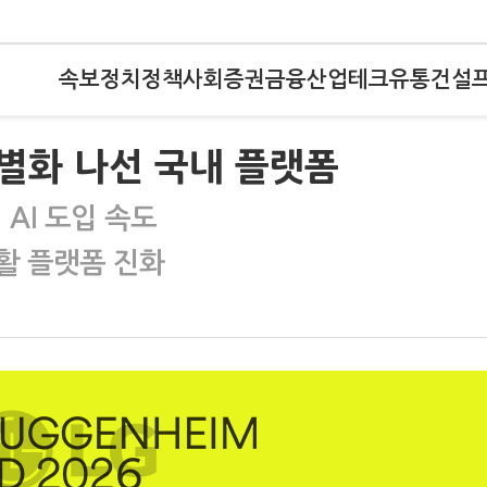
속보
정치
정책
사회
증권
금융
산업
테크
유통
건설
별화 나선 국내 플랫폼
AI 도입 속도
활 플랫폼 진화