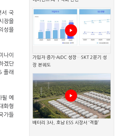
면서 국
 시장을
편의성을
제미나이
가입자 증가·AIDC 성장…SKT 2분기 성
축하겠단
장 본궤도
5 플래
가될 예
 대화형
 국가들
배터리 3사, 호남 ESS 시장서 ‘격돌’