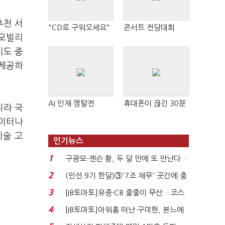
추천 서
"CD로 구워오세요"
콘서트 전당대회
맵모빌리
지도 중
 제공하
AI 인재 쟁탈전
휴대폰이 끊긴 30분
니라 국
데이터나
기술 고
인기뉴스
1
구광모-젠슨 황, 두 달 만에 또 만난다…
로봇·AI 등 논...
2
(민선 9기 한달)③'7조 채무' 곳간에 충
격…추미애, 20년...
3
[IB토마토]유증·CB 줄줄이 무산…코스
닥 벌점 급증에 ...
4
[IB토마토]아워홈 떠난 구미현, 본느에
340억 베팅…가...