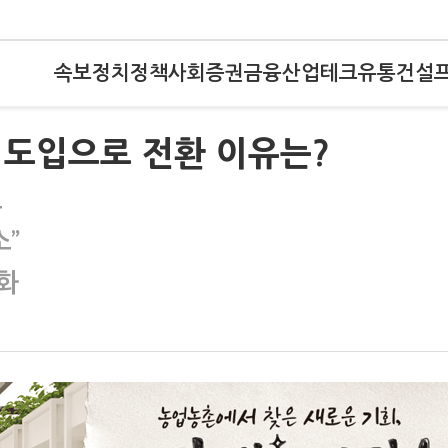
속보
정치
정책
사회
증권
금융
산업
테크
유통
건설
AI 도입으로 전환 이유는?
로
소”
화