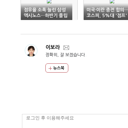
점유율 소폭 늘린 삼성
미국·이란 종전 합의
엑시노스…하반기 플립
코스피, 5%대 '점프'
8로 성능 재확인
이보라
정확히, 잘 보겠습니다.
뉴스북