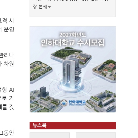
장 본궤도
표적 서
서 운영
 관리나
사 차원
형 AI
으로 가
계를 갖
뉴스북
 그동안