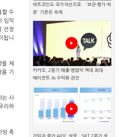
비트코인도 국가자산으로…'보관·평가·처
용할 수
분' 기준은 숙제
서 임직
을 선정
풀이됩니
약을 체
카카오, 2분기 매출·영업익 역대 최대…
활용 기
에이전트 AI 수익화 관건
하는 사
 유리하
산성 측
가입자 증가·AIDC 성장…SKT 2분기 성