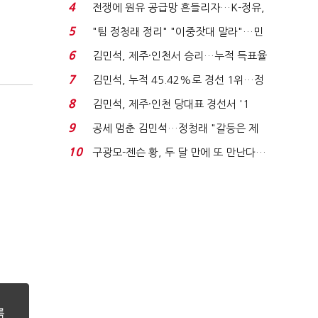
는 추가투표 때리기...
4
전쟁에 원유 공급망 흔들리자…K-정유,
에너지안보 핵심...
5
"팀 정청래 정리" "이중잣대 말라"…민
주 최고위원 계파 다...
6
김민석, 제주·인천서 승리…누적 득표율
'1위 탈환'(종합)...
7
김민석, 누적 45.42%로 경선 1위…정
청래와 격차 0.86%p(...
8
김민석, 제주·인천 당대표 경선서 '1
위'(1보)...
9
공세 멈춘 김민석…정청래 "갈등은 제
가 수습"
10
구광모-젠슨 황, 두 달 만에 또 만난다…
로봇·AI 등 논...