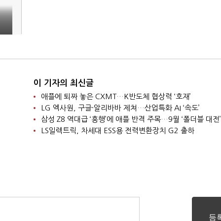
…
이 기자의 최신글
애플에 퇴짜 놓은 CXMT…K반도체 협상력 ‘호재’
LG 엑사원, 구글·알리바바 제쳐…산업특화 AI ‘속도’
삼성 Z8 역대급 ‘흥행’에 애플 반격 주목…9월 ‘폴더블 대전’
LS일렉트릭, 차세대 ESS용 전력변환장치 G2 출하