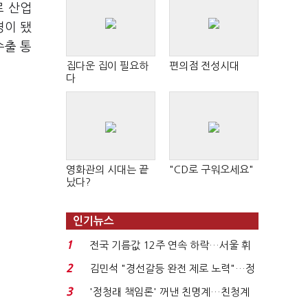
로 산업
경이 됐
수출 통
집다운 집이 필요하
편의점 전성시대
다
영화관의 시대는 끝
"CD로 구워오세요"
났다?
인기뉴스
1
전국 기름값 12주 연속 하락…서울 휘
발윳값 1909원...
2
김민석 "경선갈등 완전 제로 노력"…정
청래 "반명 공세 사...
3
'정청래 책임론' 꺼낸 친명계…친청계