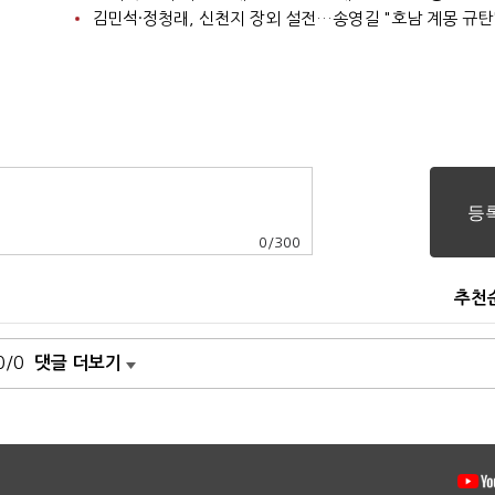
김민석·정청래, 신천지 장외 설전…송영길 "호남 계몽 규탄
0
/
300
추천
0/0
댓글 더보기