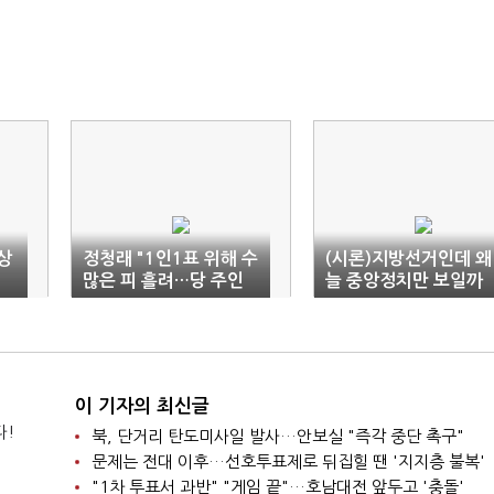
상
정청래 "1인1표 위해 수
(시론)지방선거인데 왜
많은 피 흘려…당 주인
늘 중앙정치만 보일까
은 당원"
이 기자의 최신글
다!
북, 단거리 탄도미사일 발사…안보실 "즉각 중단 촉구"
문제는 전대 이후…선호투표제로 뒤집힐 땐 '지지층 불복'
"1차 투표서 과반" "게임 끝"…호남대전 앞두고 '충돌'