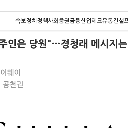
속보
정치
정책
사회
증권
금융
산업
테크
유통
건설
당 주인은 당원"…정청래 메시지는
마이웨이
선 공천권