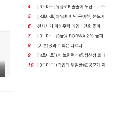
지에 상한가...
4
[IB토마토]유증·CB 줄줄이 무산…코스
닥 벌점 급증에 ...
5
[IB토마토]아워홈 떠난 구미현, 본느에
340억 베팅…가...
6
전세사기 피해주택 매입 1만호 돌파…
누적 피해자 4만2...
7
[IB토마토]JB금융 RORWA 2% 돌파…
실적 견인은 은행 ...
8
(시론)꿈과 계획은 다르다
9
[IB토마토](AI 보험혁신)①생산성 최대
80% 개선…현실...
10
[IB토마토](락업의 두얼굴)②공모가 뛰
자 첫날 매도…FI ...