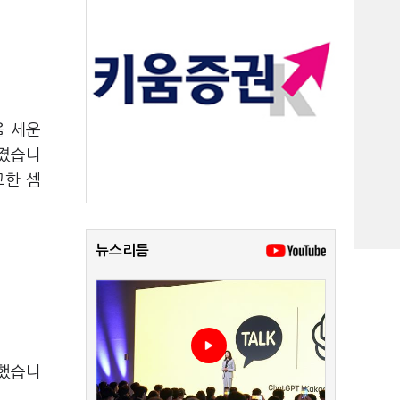
을 세운
던졌습니
고한 셈
뉴스리듬
말했습니