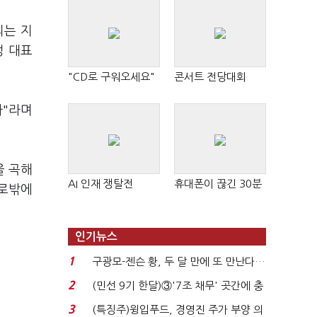
의는 지
정 대표
"CD로 구워오세요"
콘서트 전당대회
다"라며
을 곡해
AI 인재 쟁탈전
휴대폰이 끊긴 30분
으로밖에
인기뉴스
1
구광모-젠슨 황, 두 달 만에 또 만난다…
로봇·AI 등 논...
2
(민선 9기 한달)③'7조 채무' 곳간에 충
격…추미애, 20년...
3
(특징주)윙입푸드, 경영진 주가 부양 의