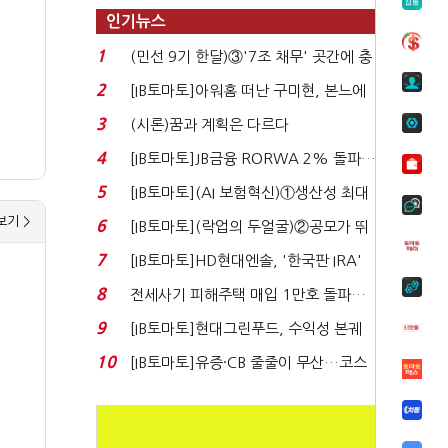
인기뉴스
1
(민선 9기 한달)③'7조 채무' 곳간에 충
격…추미애, 20년...
2
[IB토마토]아워홈 떠난 구미현, 본느에
340억 베팅…가...
3
(시론)꿈과 계획은 다르다
4
[IB토마토]JB금융 RORWA 2% 돌파…
실적 견인은 은행 ...
5
[IB토마토](AI 보험혁신)①생산성 최대
80% 개선…현실...
보기 >
6
[IB토마토](락업의 두얼굴)②공모가 뛰
자 첫날 매도…FI ...
7
[IB토마토]HD현대엔솔, '한국판 IRA'
수혜 부상…세액공...
8
전세사기 피해주택 매입 1만호 돌파…
누적 피해자 4만2...
9
[IB토마토]현대그린푸드, 수익성 본궤
도…실적 개선에 ...
10
[IB토마토]유증·CB 줄줄이 무산…코스
닥 벌점 급증에 ...