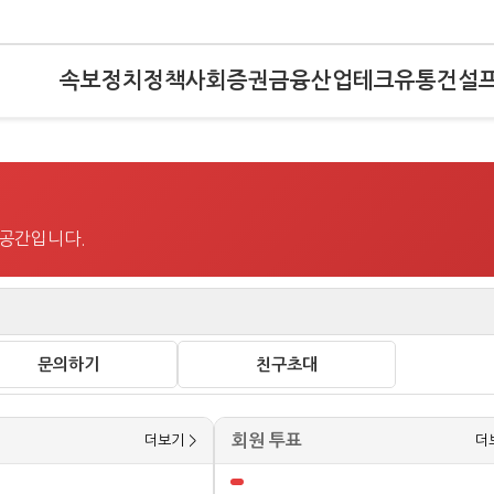
속보
정치
정책
사회
증권
금융
산업
테크
유통
건설
 공간입니다.
문의하기
친구초대
회원 투표
더보기 >
더