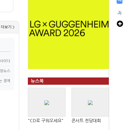
더보기 >
n사이다
장뉴스
는 경제
뉴스북
"CD로 구워오세요"
콘서트 전당대회