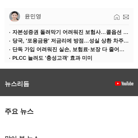
윤민영
자본성증권 돌려막기 어려워진 보험사…콜옵션 부담 급증
당국, '포용금융' 저금리에 방점…성실 상환 차주는 '역차별'
단독 가입 어려워진 실손, 보험료·보장 다 줄어든 5세대는?
PLCC 늘려도 '충성고객' 효과 미미
뉴스리듬
주요 뉴스