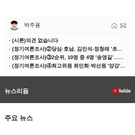
박주용
(시론)의견 없습니다
(정기여론조사)②당심·호남, 김민석-정청래 '초접전'
(정기여론조사)③2순위, 10명 중 4명 '송영길'…정청래 '한 자릿수'
(정기여론조사)④최고위원 최민희·박선원 '양강'…서미화·이성윤·임미애 뒤이어
뉴스리듬
주요 뉴스