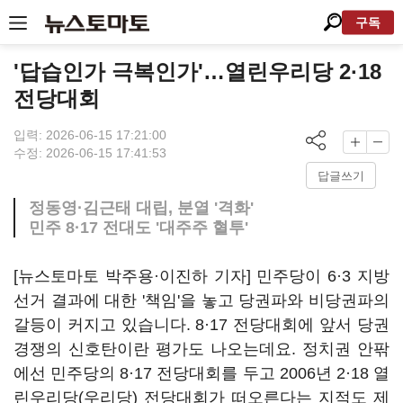
구독
'답습인가 극복인가'…열린우리당 2·18
전당대회
입력: 2026-06-15 17:21:00
수정: 2026-06-15 17:41:53
답글쓰기
정동영·김근태 대립, 분열 '격화'
민주 8·17 전대도 '대주주 혈투'
[뉴스토마토 박주용·이진하 기자] 민주당이 6·3 지방
선거 결과에 대한 '책임'을 놓고 당권파와 비당권파의
갈등이 커지고 있습니다. 8·17 전당대회에 앞서 당권
경쟁의 신호탄이란 평가도 나오는데요. 정치권 안팎
에선 민주당의 8·17 전당대회를 두고 2006년 2·18 열
린우리당(우리당) 전당대회가 떠오른다는 지적도 제