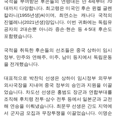
국적을 부여받은 후손들의 연령대는 만 4세부터 70
대까지 다양합니다. 최고령은 미국인 후손 윈켈 글렌
칼라니(1955년생)씨이며, 최연소는 캐나다 국적의
진엘레나(2021년생)양입니다. 이번 귀화에는 독립유
공자의 2대손뿐 아니라 증손·현손 등 4·5대 후손도
포함됐습니다.
국적을 취득한 후손들의 선조들은 중국 상하이 임시
정부, 만주와 연해주, 미주, 남미 등지에서 독립운동
을 전개했습니다.
대표적으로 박찬익 선생은 상하이 임시정부 외무부
외사국장을 지내며 중국 정부의 승인과 지원을 이끌
었습니다. 차도선 선생은 홍범도 장군과 연합부대를
조직해 후치령 전투·삼수 전투 등에서 일본군과 교전
해 연승을 이뤄냈습니다. 최문무 선생은 간도 지역에
서 군자금 모집과 무장투쟁을 이끌었습니다. 이명순