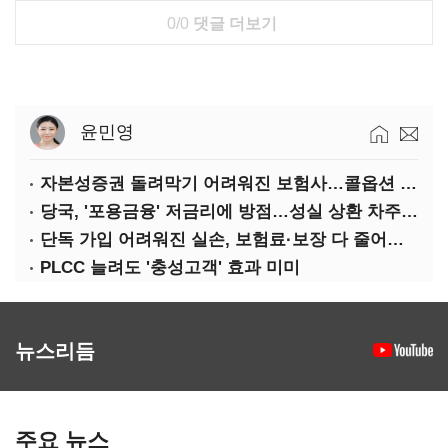
0/0
댓글 더보기
윤민영
자본성증권 돌려막기 어려워진 보험사…콜옵션 부담 급증
당국, '포용금융' 저금리에 방점…성실 상환 차주는 '역차별'
단독 가입 어려워진 실손, 보험료·보장 다 줄어든 5세대는?
PLCC 늘려도 '충성고객' 효과 미미
뉴스리듬
주요 뉴스