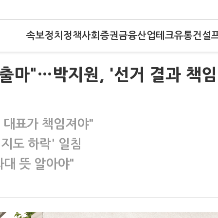
속보
정치
정책
사회
증권
금융
산업
테크
유통
건설
출마"…박지원, '선거 결과 책임
 대표가 책임져야"
지지도 하락' 일침
대 뜻 알아야"