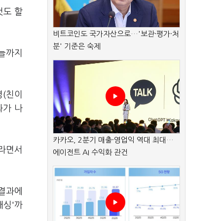
것도 할
비트코인도 국가자산으로…'보관·평가·처
분' 기준은 숙제
오늘까지
명(친이
과가 나
카카오, 2분기 매출·영업익 역대 최대…
이라면서
에이전트 AI 수익화 관건
 결과에
패싱'까