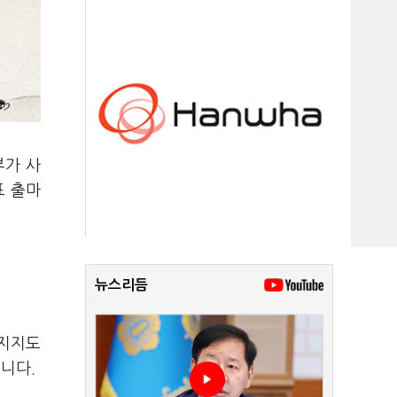
부가 사
표 출마
뉴스리듬
 지지도
니다.