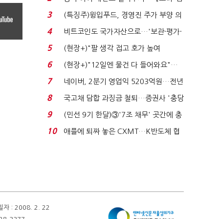
국전쟁’
3
(특징주)윙입푸드, 경영진 주가 부양 의
지에 상한가...
4
비트코인도 국가자산으로…'보관·평가·
처분' 기준은 ...
5
(현장+)"팔 생각 접고 호가 높여
요"…'덜 똘똘한 한 채' 20...
6
(현장+)"12일엔 물건 다 들어와요"…
빈 매대 채우며 문 연 ...
7
네이버, 2분기 영업익 5203억원…전년
비 0.2% 감소...
8
국고채 담합 과징금 철퇴…증권사 '충당
금 폭탄' 우려...
9
(민선 9기 한달)③'7조 채무' 곳간에 충
격…추미애, 20년...
10
애플에 퇴짜 놓은 CXMT…K반도체 협
상력 ‘호재’...
 2008. 2. 22