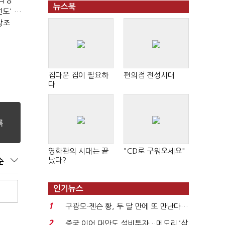
뉴스북
서울시장 선거의 '경고'…2030·부동산 놓치면 '총선도 대선도' 패배
강조
집다운 집이 필요하
편의점 전성시대
다
영화관의 시대는 끝
"CD로 구워오세요"
났다?
순
인기뉴스
1
구광모-젠슨 황, 두 달 만에 또 만난다…
로봇·AI 등 논...
2
중국 이어 대만도 설비투자…메모리 ‘삼