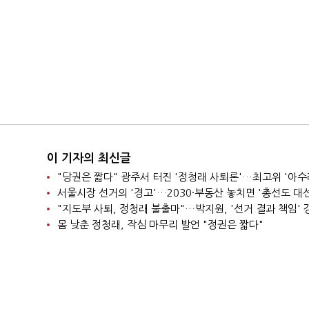
이 기자의 최신글
"당권은 짧다" 광주서 터진 '정청래 사퇴론'…최고위 '아수
"지도부 사퇴, 정청래 불출마"…박지원, '선거 결과 책임' 
몸 낮춘 정청래, 작심 마무리 발언 "정권은 짧다"