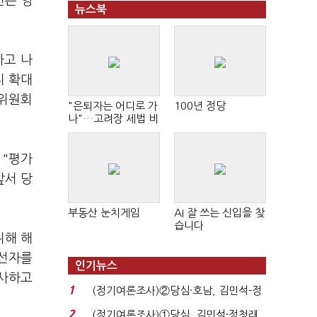
민은 영
뉴스북
하고 나
지 확대
앙위원회
"은퇴자는 어디로 가
100년 정당
나"…고려장 세법 비
판 확산
 "평가
앞서 당
부동산 눈치게임
AI 잘 쓰는 신입을 찾
습니다
위해 해
당선자를
인기뉴스
축사하고
1
(정기여론조사)②당심·호남, 김민석-정
청래 '초접전'...
2
(정기여론조사)①당심, 김민석·정청래