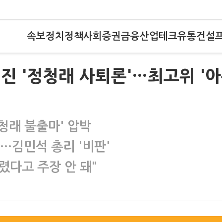
속보
정치
정책
사회
증권
금융
산업
테크
유통
건설
터진 '정청래 사퇴론'…최고위 '
청래 불출마' 압박
"…김민석 총리 '비판'
렸다고 주장 안 돼"