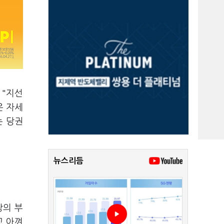
 "지선
은 자세
는 당권
뉴스리듬
당의 부
고 아껴