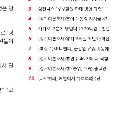
'초접전'…대통령 ...
쟁은 당
3
삼전닉스 “주주환원 확대 방안 마련”…
로이터에 성명...
4
(정기여론조사)⑤이 대통령 지지율 47.
7%…일주일 만에 ...
5
카카오, 2분기 영업익 2770억원…전년
로 '당
비 36% 증가...
6
(정기여론조사)④최고위원 최민희·박선
당원들이
원 '양강'…서미...
7
(특징주)SK디앤디, 금감원 유증 제동에
장 초반 상한가...
8
(정기여론조사)⑥민주 46.2% 대 국힘
면서 단
31.0%…오차범위 밖 ...
9
(정기여론조사)③2순위, 10명 중 4명
'송영길'…정청래 '한 ...
10
(마약범죄, 처벌에서 치료로)②(단
독)"마약은 전염병…여성...
겠다"고