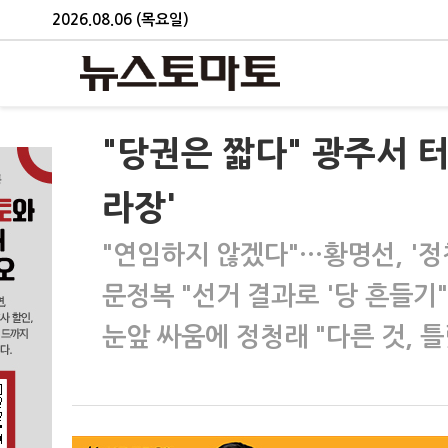
2026.08.06 (목요일)
"당권은 짧다" 광주서 
라장'
"연임하지 않겠다"…황명선, '정
문정복 "선거 결과로 '당 흔들기
눈앞 싸움에 정청래 "다른 것, 틀