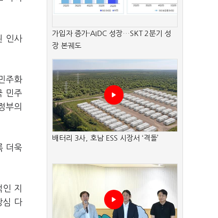
가입자 증가·AIDC 성장…SKT 2분기 성
된 인사
장 본궤도
8민주화
국 민주
 정부의
배터리 3사, 호남 ESS 시장서 ‘격돌’
록 더욱
적인 지
당심 다