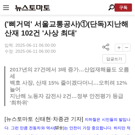
구독
('삐거덕' 서울교통공사)①(단독)지난해
산재 102건 '사상 최대'
입력: 2025-06-11 06:00:00
수정: 2025-06-11 06:00:00
답글쓰기
2017년의 27건에서 3배 증가…산업재해율도 오름
세
백호 사장, 산재 15% 줄이겠다더니…오히려 12%
늘어
지난해 노동자 감전사 2건…정부 안전평가 등급
'최하위'
[뉴스토마토 신태현·차종관 기자]
지하철은 시민들의 발입니
다. 그런 만큼 전동차와 역사(
驛舍
)는 안전이 가장 중요합니다. 하지만 적