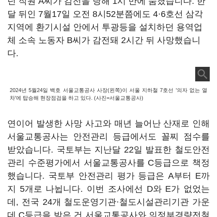
던 직원 A씨가 감전을 당해 1시 만에 숨졌습니다. 한
달 뒤인 7월17일 오전 8시52분쯤에도 4·6호선 삼각
지역에 환기시설 안에서 투광등을 설치하던 용역업
체 소속 노동자 B씨가 감전돼 2시간 뒤 사망했습니
다.
2024년 5월24일 백호 서울교통공사 사장(왼쪽)이 서울 지하철 7호선 '의자 없는 열
차'에 탑승해 현장점검을 하고 있다. (사진=서울교통공사)
연이어 발생한 사망 사고와 매년 늘어난 산재로 인해
서울교통공사는 안전관리 등급에서도 꼴찌 점수를
받았습니다. 국토부는 지난달 22일 발표한 철도안전
관리 수준평가에서 서울교통공사를 C등급으로 책정
했습니다. 국토부 안전관리 평가 등급은 A부터 E까
지 5개로 나뉩니다. 이번 조사에선 D와 E가 없었는
데, 전국 24개 철도운영기관·철도시설관리기관 가운
데 C등급을 받은 건 서울교통공사와 의정부경량전철