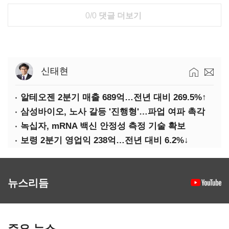
0/0
댓글 더보기
신태현
알테오젠 2분기 매출 689억…전년 대비 269.5%↑
삼성바이오, 노사 갈등 '진행형'…파업 여파 촉각
녹십자, mRNA 백신 안정성 측정 기술 확보
보령 2분기 영업익 238억…전년 대비 6.2%↓
뉴스리듬
주요 뉴스