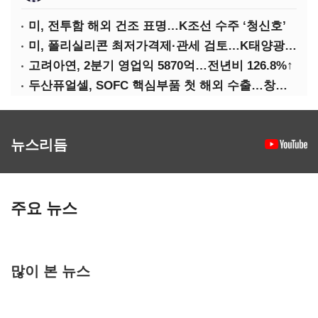
미, 전투함 해외 건조 표명…K조선 수주 ‘청신호’
미, 폴리실리콘 최저가격제·관세 검토…K태양광 입지 확대 기대
고려아연, 2분기 영업익 5870억…전년비 126.8%↑
두산퓨얼셀, SOFC 핵심부품 첫 해외 수출…창사 이래 최대 규모
뉴스리듬
주요 뉴스
많이 본 뉴스