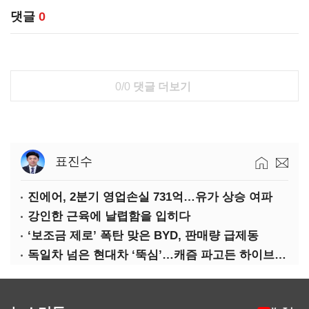
댓글
0
0/0
댓글 더보기
표진수
진에어, 2분기 영업손실 731억…유가 상승 여파
강인한 근육에 날렵함을 입히다
‘보조금 제로’ 폭탄 맞은 BYD, 판매량 급제동
독일차 넘은 현대차 ‘뚝심’…캐즘 파고든 하이브리드 역전극