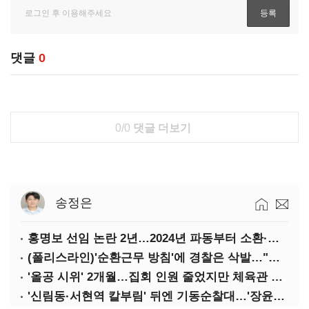
댓글
0
0/0
댓글 더보기
송정은
홍명보 선임 논란 2년…2024년 파동부터 소환·압색까지
(폴리스라인)'순환근무 방침'에 경찰은 삭발…"베테랑·수사력 보강 먼저"
'올공 시위' 2개월…집회 인원 줄었지만 체육관 봉쇄 계속
'신림동·서현역 칼부림' 뒤엔 기동순찰대…'장윤기 은폐·조작' 후엔 내부비리수사대