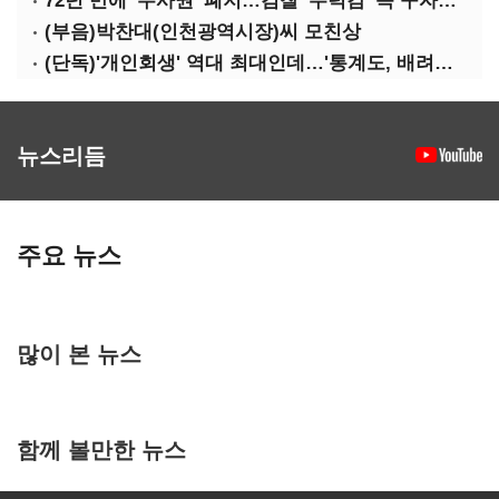
72년 만에 '수사권' 폐지…검찰 '무력감' 속 구자현 사의
(부음)박찬대(인천광역시장)씨 모친상
(단독)'개인회생' 역대 최대인데…'통계도, 배려도' 없는 사법부
뉴스리듬
주요 뉴스
많이 본 뉴스
함께 볼만한 뉴스