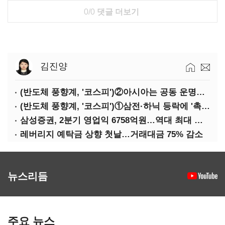
0/0
댓글 더보기
김진양
(반도체 풍향계, '코스피')②아시아는 공동 운명체?…일본·대만도 '동반 출렁'
(반도체 풍향계, '코스피')①삼전·하닉 등락에 '촉각'…코스피·나스닥 '한 몸'
삼성증권, 2분기 영업익 6758억원…역대 최대 경신
레버리지 예탁금 상향 첫날…거래대금 75% 감소
뉴스리듬
주요 뉴스