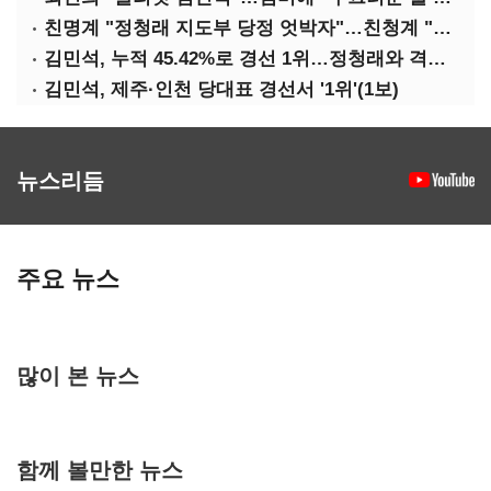
친명계 "정청래 지도부 당정 엇박자"…친청계 "신천지 오물 폭탄"
김민석, 누적 45.42%로 경선 1위…정청래와 격차 0.86%p(2보)
김민석, 제주·인천 당대표 경선서 '1위'(1보)
뉴스리듬
주요 뉴스
많이 본 뉴스
함께 볼만한 뉴스