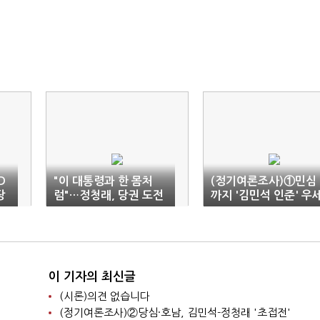
D
"이 대통령과 한 몸처
(정기여론조사)①민심
당
럼"…정청래, 당권 도전
까지 '김민석 인준' 우
선언
(종합)
이 기자의 최신글
(시론)의견 없습니다
(정기여론조사)②당심·호남, 김민석-정청래 '초접전'