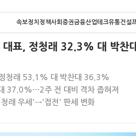
속보
정치
정책
사회
증권
금융
산업
테크
유통
건설
대표, 정청래 32.3% 대 박찬
청래 53.1% 대 박찬대 36.3%
대 37.0%…2주 전 대비 격차 좁혀져
정청래 우세'→'접전' 판세 변화