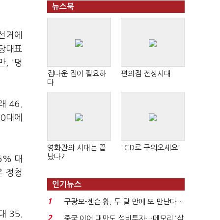
뉴스북
 선거에
 당대표
, '명
집다운 집이 필요하
편의점 전성시대
다
 46.
40대에
영화관의 시대는 끝
"CD로 구워오세요"
났다?
6% 대
은 정청
인기뉴스
1
구광모-젠슨 황, 두 달 만에 또 만난다…
 35.
로봇·AI 등 논...
2
중국 이어 대만도 설비투자…메모리 ‘삼