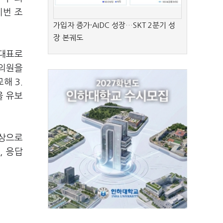
이번 조
가입자 증가·AIDC 성장…SKT 2분기 성
장 본궤도
당대표로
 의원을
해 3.
을 유보
대상으로
, 응답