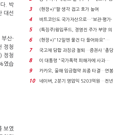
다. 박
국전쟁’
3
(현장+)"팔 생각 접고 호가 높여
난 대선
요"…'덜 똘똘한 한 채' 20...
4
비트코인도 국가자산으로…'보관·평가·
처분' 기준은 ...
5
(특징주)윙입푸드, 경영진 주가 부양 의
지에 상한가...
 부산·
6
(현장+)"12일엔 물건 다 들어와요"…
천 정청
빈 매대 채우며 문 연 ...
7
국고채 담합 과징금 철퇴…증권사 '충당
) 정청
금 폭탄' 우려...
8
이 대통령 "국가폭력 피해자에 사과…
8%였습
적극적 조사로 진...
9
카카오, 올해 임금협약 최종 타결…연봉
6.3% 인상·격려...
10
네이버, 2분기 영업익 5203억원…전년
비 0.2% 감소...
를 보였