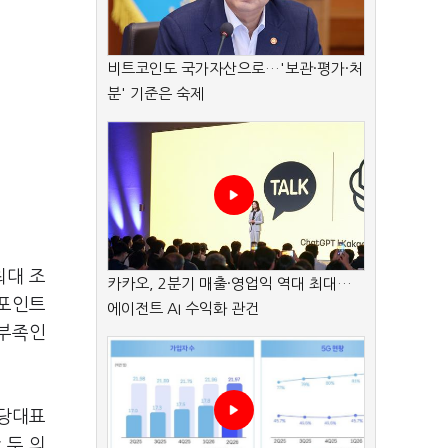
비트코인도 국가자산으로…'보관·평가·처
분' 기준은 숙제
최대 조
카카오, 2분기 매출·영업익 역대 최대…
%포인트
에이전트 AI 수익화 관건
역부족인
 당대표
 두 의