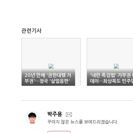
관련기사
20년 만에 '권한대행 거
'내란 특검법' 거부권 
부권'…정국 '살얼음판'
데이…최상목도 민주
도 '딜레마'
박주용
꾸미지 않은 뉴스를 보여드리겠습니다.