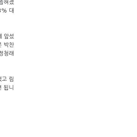
 좁혀졌
3% 대
게 앞섰
은 박찬
 정청래
했고 림
면 됩니