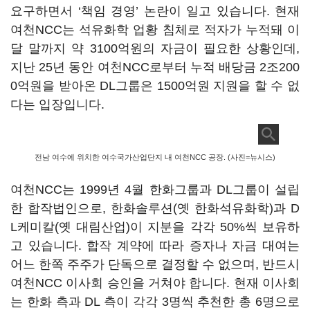
요구하면서
‘
책임 경영
’
논란이 일고 있습니다. 현재
여천NCC는 석유화학 업황 침체로 적자가 누적돼 이
달 말까지 약 3100억원의 자금이 필요한 상황인데,
지난 25년 동안 여천NCC로부터 누적 배당금 2조200
0억원을 받아온 DL그룹은 1500억원 지원을 할 수 없
다는 입장입니다.
전남 여수에 위치한 여수국가산업단지 내 여천NCC 공장. (사진=뉴시스)
여천NCC는 1999년 4월 한화그룹과 DL그룹이 설립
한 합작법인으로, 한화솔루션(옛 한화석유화학)과 D
L케미칼(옛 대림산업)이 지분을 각각 50%씩 보유하
고 있습니다. 합작 계약에 따라 증자나 자금 대여는
어느 한쪽 주주가 단독으로 결정할 수 없으며, 반드시
여천NCC 이사회 승인을 거쳐야 합니다. 현재 이사회
는 한화 측과 DL 측이 각각 3명씩 추천한 총 6명으로