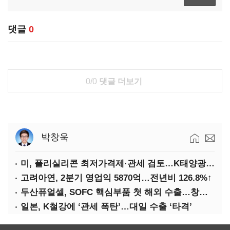
댓글
0
0/0
댓글 더보기
박창욱
미, 폴리실리콘 최저가격제·관세 검토…K태양광 입지 확대 기대
고려아연, 2분기 영업익 5870억…전년비 126.8%↑
두산퓨얼셀, SOFC 핵심부품 첫 해외 수출…창사 이래 최대 규모
일본, K철강에 ‘관세 폭탄’…대일 수출 ‘타격’