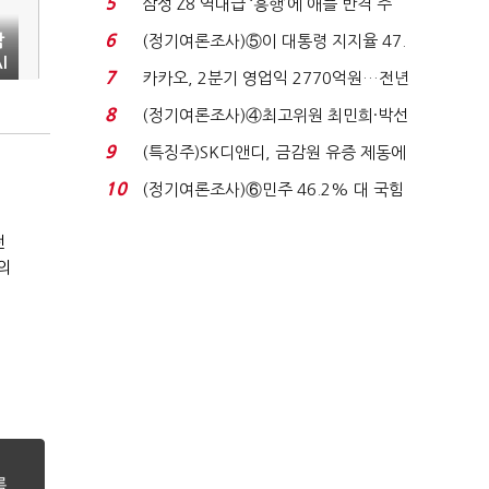
5
삼성 Z8 역대급 ‘흥행’에 애플 반격 주
목…9월 ‘폴...
6
삼
(정기여론조사)⑤이 대통령 지지율 47.
I
7%…일주일 만에 ...
7
카카오, 2분기 영업익 2770억원…전년
비 36% 증가...
8
(정기여론조사)④최고위원 최민희·박선
원 '양강'…서미...
9
(특징주)SK디앤디, 금감원 유증 제동에
장 초반 상한가...
10
(정기여론조사)⑥민주 46.2% 대 국힘
개
31.0%…오차범위 밖 ...
전
의