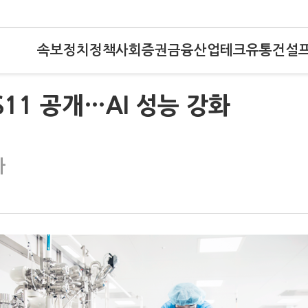
속보
정치
정책
사회
증권
금융
산업
테크
유통
건설
탭 S11 공개…AI 성능 강화
아