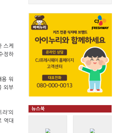
한 스케
 수정하
대용 워
을 외부
뉴스북
트라’의
로 역대