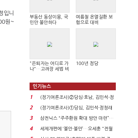
예정입니
부동산 동상이몽, 국
여름철 온열질환 보
00원~
민만 불안하다
험으로 대비
"은퇴자는 어디로 가
100년 정당
나"…고려장 세법 비
판 확산
인기뉴스
1
(정기여론조사)②당심·호남, 김민석-정
청래 '초접전'...
2
(정기여론조사)①당심, 김민석·정청래
'초접전'…대통령 ...
3
삼전닉스 “주주환원 확대 방안 마련”…
로이터에 성명...
4
세제개편에 ‘불안·불만’…오세훈 "전월
세 구하기 더 ...