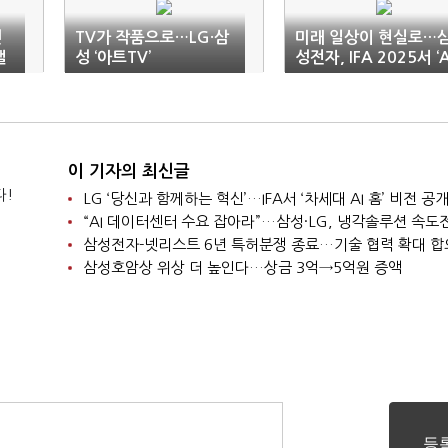
번
TV가 작품으로…LG·삼
미래 일상이 현실로…
갤
성 ‘아트TV’
성전자, IFA 2025서 ‘A
홈’ 선봬
이 기자의 최신글
다!
LG ‘당신과 함께하는 혁신’…IFA서 ‘차세대 AI 홈’ 비전 공
“AI 데이터센터 수요 잡아라”…삼성·LG, 냉각솔루션 속도
삼성전자-넷리스트 6년 특허분쟁 종료…기술 협력 확대 합
삼성호암상 위상 더 높인다…상금 3억→5억원 증액