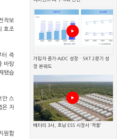
 전작보
의 호조
부터 즉
가입자 증가·AIDC 성장…SKT 2분기 성
을 바탕
장 본궤도
탑재됐습
 보안 스
앱은 자
배터리 3사, 호남 ESS 시장서 ‘격돌’
 지원합