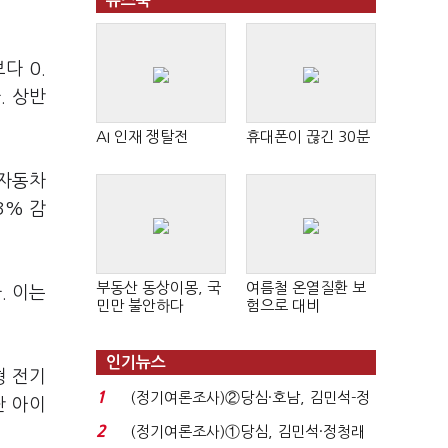
뉴스북
다 0.
. 상반
AI 인재 쟁탈전
휴대폰이 끊긴 30분
 자동차
3% 감
부동산 동상이몽, 국
여름철 온열질환 보
. 이는
민만 불안하다
험으로 대비
인기뉴스
형 전기
1
(정기여론조사)②당심·호남, 김민석-정
단 아이
청래 '초접전'...
2
(정기여론조사)①당심, 김민석·정청래