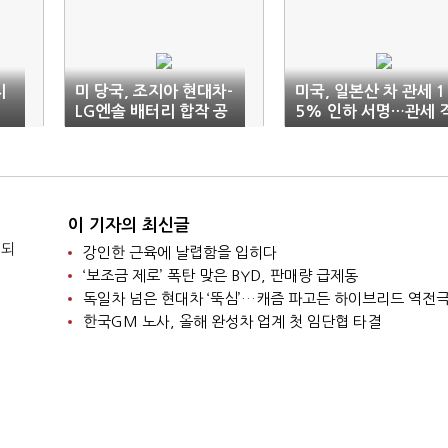
지
미 당국, 조지아 현대차-
미국, 일본산 차 관세 1
역
LG엔솔 배터리 합작 공
5% 인하 서명…관세 
장 건설현장 급습
차 현실화
이 기자의 최신글
 되
강인한 근육에 날렵함을 입히다
‘보조금 제로’ 폭탄 맞은 BYD, 판매량 급제동
독일차 넘은 현대차 ‘뚝심’…캐즘 파고든 하이브리드 역전
한국GM 노사, 올해 완성차 업계 첫 임단협 타결