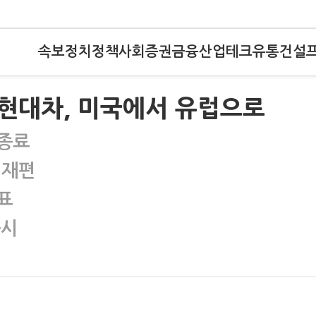
속보
정치
정책
사회
증권
금융
산업
테크
유통
건설
현대차, 미국에서 유럽으로
 종료
 재편
표
출시