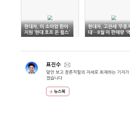
현대차, 미 소아암 환아
현대차, 고관세 ‘무풍
지원 ‘현대 호프 온 휠스’
대’…8월 미 판매량 ‘
누적 기부 2억770달러
대 최다’
표진수
앞만 보고 정론직필의 자세로 취재하는 기자가
겠습니다
뉴스북