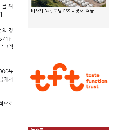
대를 위
배터리 3사, 호남 ESS 시장서 ‘격돌’
다.
업의 경
871만
프로그램
000유
조금에서
발적으로