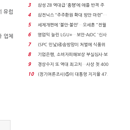
'초접전'…대통령 ...
3
삼성 Z8 역대급 ‘흥행’에 애플 반격 주
히 유럽
목…9월 ‘폴...
4
삼전닉스 “주주환원 확대 방안 마련”…
로이터에 성명...
5
세제개편에 ‘불안·불만’…오세훈 "전월
세 구하기 더 ...
6
영업익 늘린 LGU+…보안·AIDC '신사
차 업체
업 드라이브'...
7
(SPC 민낯)④솜방망이 처벌에 식품위
생법 위반 반복...
8
기업은행, 소비자피해보상 부실심사·보
이스피싱 공시 ...
9
경상수지 또 역대 최고치…사상 첫 400
억달러에 '3% 성...
10
(정기여론조사)⑤이 대통령 지지율 47.
7%…일주일 만에 ...