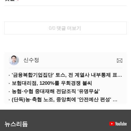
0/0
댓글 더보기
신수정
'금융복합기업집단' 토스, 전 계열사 내부통제 표준화
보험대리점, 1200%룰 우회경쟁 불씨
농협·수협 중대재해 전담조직 '유명무실'
(단독)농·축협 노조, 중앙회에 '안전예산 편성' 요구
뉴스리듬