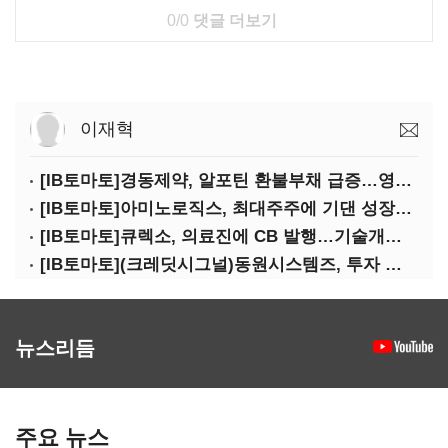
0/0
댓글 더보기
이재혁
[IB토마토]경동제약, 알포틴 환불부채 급증…영업이익 30% 잠식
[IB토마토]아미노로직스, 최대주주에 기댄 성장…높은 의존도 '양날의 검'
[IB토마토]큐렉소, 의료진에 CB 발행…기술개발 명분 뒤 보상 논란
[IB토마토](크레딧시그널)동원시스템즈, 투자 속도 조절이 만든 재무 안정화
뉴스리듬
주요 뉴스