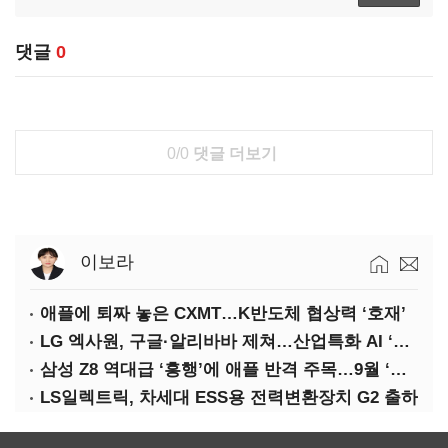
댓글
0
0/0
댓글 더보기
이보라
애플에 퇴짜 놓은 CXMT…K반도체 협상력 ‘호재’
LG 엑사원, 구글·알리바바 제쳐…산업특화 AI ‘속도’
삼성 Z8 역대급 ‘흥행’에 애플 반격 주목…9월 ‘폴더블 대전’
LS일렉트릭, 차세대 ESS용 전력변환장치 G2 출하