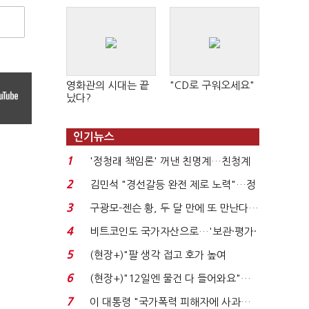
영화관의 시대는 끝
"CD로 구워오세요"
났다?
인기뉴스
1
'정청래 책임론' 꺼낸 친명계…친청계
는 추가투표 때리기...
2
김민석 "경선갈등 완전 제로 노력"…정
청래 "반명 공세 사...
3
구광모-젠슨 황, 두 달 만에 또 만난다…
로봇·AI 등 논...
4
비트코인도 국가자산으로…'보관·평가·
처분' 기준은 ...
5
(현장+)"팔 생각 접고 호가 높여
요"…'덜 똘똘한 한 채' 20...
6
(현장+)"12일엔 물건 다 들어와요"…
빈 매대 채우며 문 연 ...
7
이 대통령 "국가폭력 피해자에 사과…