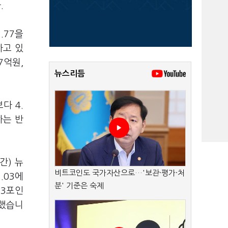
.
.77을
하고 있
7억원,
뉴스리듬
다 4.
하는 반
간) 뉴
비트코인도 국가자산으로…'보관·평가·처
.03에
분' 기준은 숙제
83포인
감했습니