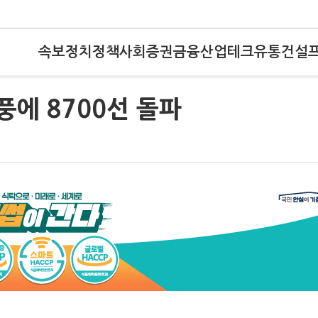
속보
정치
정책
사회
증권
금융
산업
테크
유통
건설
풍에 8700선 돌파